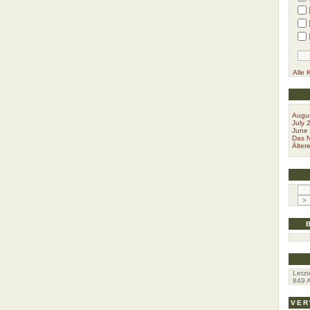
Alle 
Augu
July 
June
Das N
Ältere
Letzt
849
A
VER