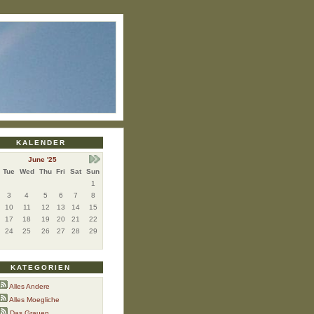
KALENDER
June '25
Tue
Wed
Thu
Fri
Sat
Sun
1
3
4
5
6
7
8
10
11
12
13
14
15
17
18
19
20
21
22
24
25
26
27
28
29
KATEGORIEN
Alles Andere
Alles Moegliche
Das Grauen