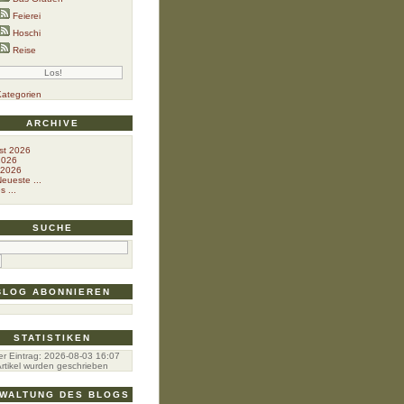
Feierei
Hoschi
Reise
Kategorien
ARCHIVE
st 2026
2026
 2026
eueste ...
s ...
SUCHE
BLOG ABONNIEREN
STATISTIKEN
er Eintrag:
2026-08-03 16:07
rtikel wurden geschrieben
WALTUNG DES BLOGS