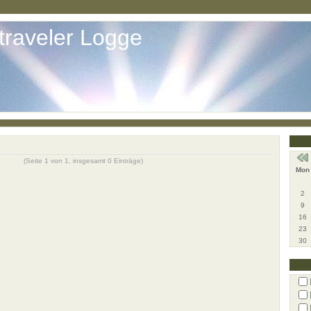
traveler Logge
(Seite 1 von 1, insgesamt 0 Einträge)
Mon
2
9
16
23
30